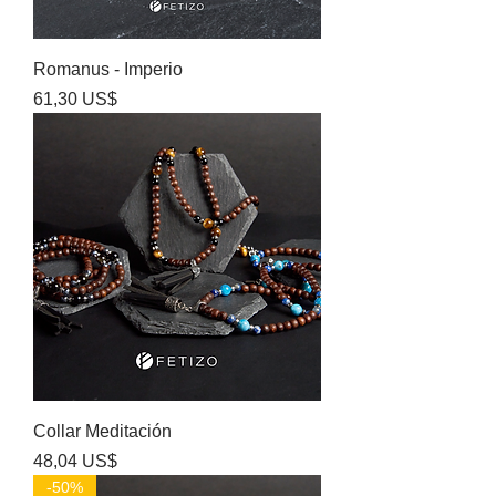
Romanus - Imperio
Precio
61,30 US$
Collar Meditación
Precio
48,04 US$
-50%