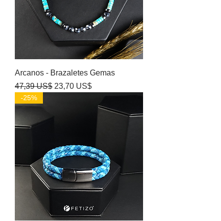
Arcanos - Brazaletes Gemas
Precio
Precio de oferta
47,39 US$
23,70 US$
-25%