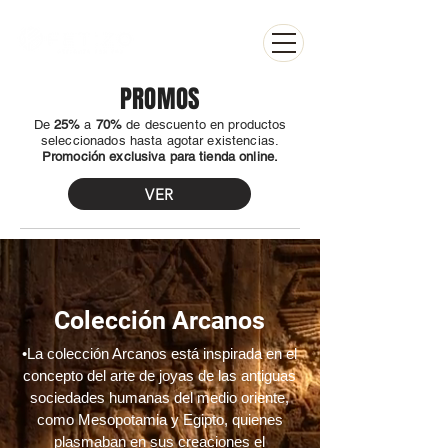
PROMOS
​De
25%
a
70%
de descuento en productos
seleccionados hasta agotar existencias.
Promoción exclusiva para tienda online.
VER
Colección Arcanos
•La colección Arcanos está inspirada en el
concepto del arte de joyas de las antiguas
sociedades humanas del medio oriente,
como Mesopotamia y Egipto, quienes
plasmaban en sus creaciones el