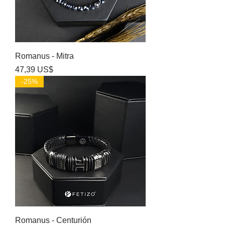
Romanus - Mitra
Precio
47,39 US$
-25%
Romanus - Centurión