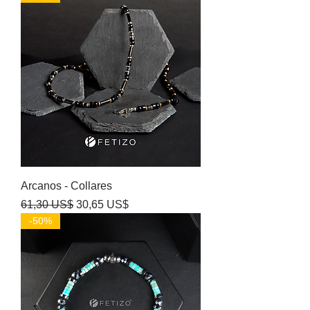
Arcanos - Collares
Precio
Precio de oferta
61,30 US$
30,65 US$
-50%