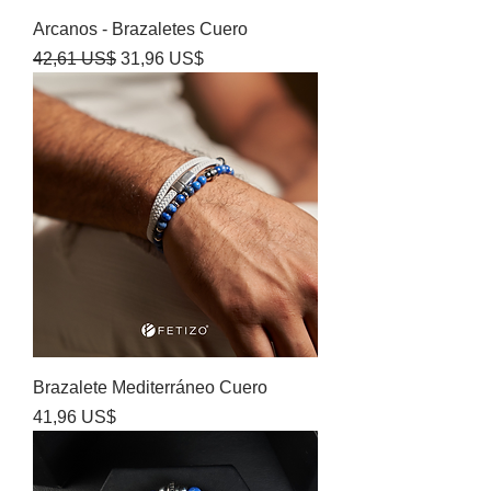
Arcanos - Brazaletes Cuero
Precio
Precio de oferta
42,61 US$
31,96 US$
Brazalete Mediterráneo Cuero
Precio
41,96 US$