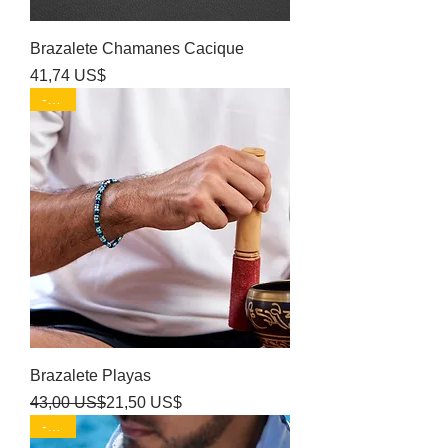
Brazalete Chamanes Cacique
Precio
41,74 US$
-50%
Brazalete Playas
Precio
Precio de oferta
43,00 US$
21,50 US$
-50%