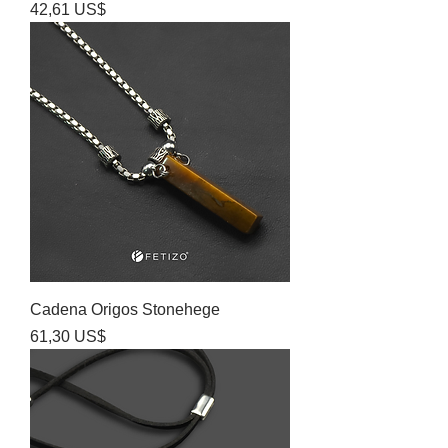
Precio
42,61 US$
Cadena Origos Stonehege
Precio
61,30 US$