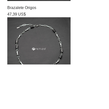
Brazalete Origos
Precio
47,39 US$
Collar Origos Lascaux
Precio
61,30 US$