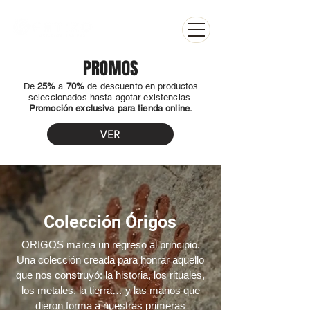
PROMOS
​De
25%
a
70%
de descuento en productos
seleccionados hasta agotar existencias.
Promoción exclusiva para tienda online.
VER
Colección Órigos
ORIGOS marca un regreso al principio.
Una colección creada para honrar aquello
que nos construyó: la historia, los rituales,
los metales, la tierra… y las manos que
dieron forma a nuestras primeras