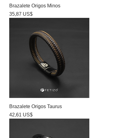
Brazalete Origos Minos
Precio
35,87 US$
Brazalete Origos Taurus
Precio
42,61 US$