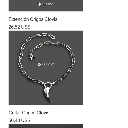
Extención Origos Clovis
Precio
26,52 US$
Collar Origos Clovis
Precio
50,43 US$