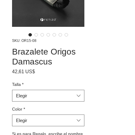
SKU: OR15-08
Brazalete Origos
Damascus
Precio
42,61 US$
Talla
*
Elegir
Color
*
Elegir
Si es para Regalo, escribe el nombre