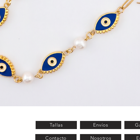
Vista rápida
Tallas
Envíos
Ga
Contacto
Nosotros
E