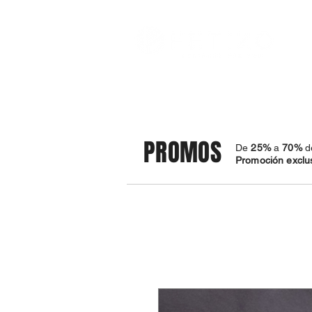
TIENDA
BRAZALETES
PROMOS
​De
25%
a
70%
d
Promoción exclus