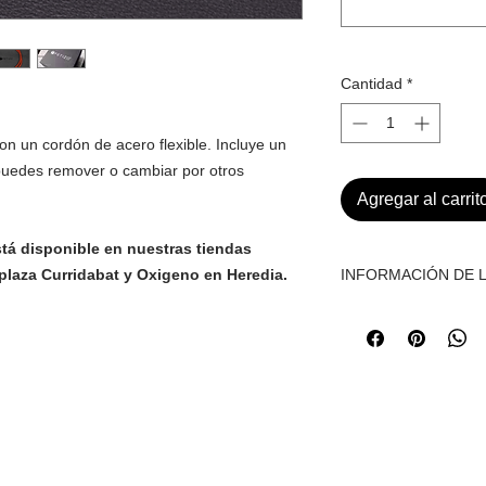
Cantidad
*
n un cordón de acero flexible. Incluye un
 puedes remover o cambiar por otros
Agregar al carrit
tá disponible en nuestras tiendas
iplaza Curridabat y Oxigeno en Heredia.
INFORMACIÓN DE L
Antes de comprar, por
para ver la informaci
adecuadamente la s
https://www.fetizom
es: