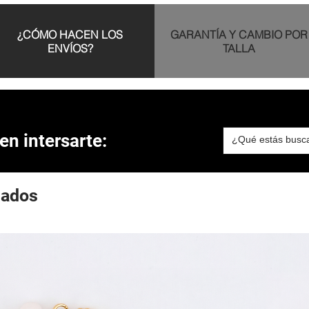
¿CÓMO HACEN LOS
GARANTÍA Y CAMBIO POR
ENVÍOS?
TALLA
n intersarte:
nados