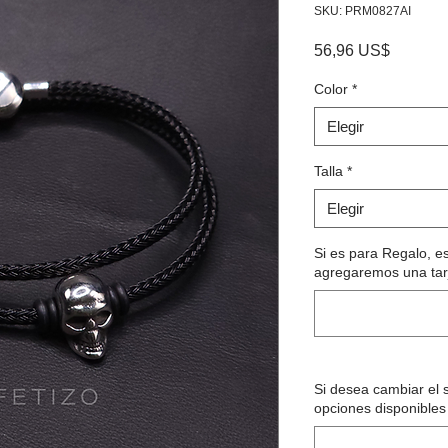
SKU: PRM0827AI
Precio
56,96 US$
Color
*
Elegir
Talla
*
Elegir
Si es para Regalo, e
agregaremos una tarj
Si desea cambiar el sl
opciones disponibles