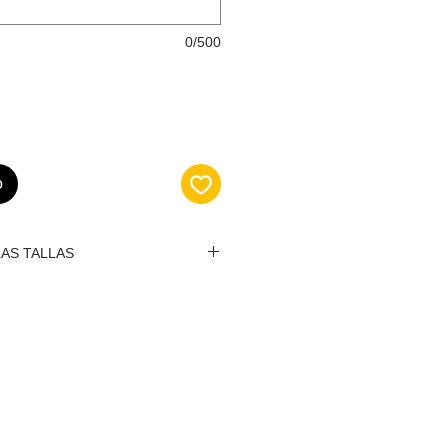
0/500
o
AS TALLAS
 favor ingrese al siguiente link
ón sobre las tallas, y escoger
uya:
en.com/medidas